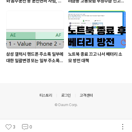
와 음주운전 등 운전면허 사범, 생
려금등 고용보험 부정수급 신고하
계형 사범 특별 사면 발표
면 포상금까지 지급 - 집중신고기
간 안내
삼성 갤럭시 핸드폰 주소록 일부에
노트북 종료 끄고 나서 배터리 소
대한 일괄변경 또는 일부 주소록
모 방전 대책
일괄 업로드 - 구글 주소록 이용
의안내
티스토리
로그인
고객센터
© Daum Corp.
3
0