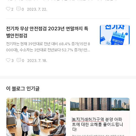
생하는 교통사고의 주요 원인은 빗길 운전 사고, 졸음 운전 사고, 차량 폭발 사
2
0
2023. 7. 22.
고, 타이어 펑크 사고 등이 있으며, 이러한 원인들을 피하기 위해 주의사항과 자
동차 관리법을 소개합니다. 목차 여름철 교통사고 원인 빗길 운전 사고: 장마로
인한 빗길에서 사고 발생률이 높아집니다. 빗물로 인해 타이어의 접지력이 상실
전기차 무상 안전점검 2023년 연말까지 특
되는 수막현상이 주요 원인입니다. 졸음 운전 사고: 여름철 여행으로 장시간 운
전을 하다 보면 졸음 운전 사고가 많이 발생합니다. 차량 폭발 사고: 차량 내부
별안전점검
글 내용
온도 상승으로 인해 폭발성 물질이 폭발하는 사고가 발생할 수 있습니다. 타이
전기차는 현재 39만대로 전년 대비 68.4% 증가(15만 8
어 펑크 사고..
000대), 수소차는 3만대로 전년보다 52.7% 증가(1만
대), 하이브리드는 117만대로 전년 대비 28.9% 증가(26
3
0
2023. 7. 18.
만 2000대 증가)한 것으로 나타났습니다. 이러한 친환경
자동차의 보급이 늘어나면서 차량 화재 사건도 증가하고
있습니다. 목차 전기차 무상 특별안전점검이란 무엇인가
요? 국토교통부와 한국교통안전공단은 7월 1일부터 국산·
수입산 전기차 약 50여 개 차종에 대해 특별 안전점검을
이 블로그 인기글
실시하고 있습니다. 이로 인해 이상이 있는 경우 수리 안내
를 받을 수 있으며, 일부 차종에는 배터리관리시스템의 업
데이트를 진행하는 등 종합적인 무상안전점검이 이루어집
니다. 한국교통안전공단은 세부 내용을 담은 안내톡을 발
송할 예정입니다. 전기차 특별안전점..