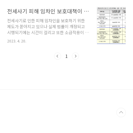
원, 낙찰이 아려운 경우 공공이 매입하여 임대로
공급 , 그리고 생계 곤란자의 경우 긴급 신용대출
전세사기 피해 임차인 보호대책이 쏟아지고 있으나 그 시행시점과 실효성에 대한 검토는?
까지 종합적인 지원대책 입니다. 1. 거주 중인 주
전세사기로 인한 피해 임차인을 보호하기 위한
택 낙찰 지원 ◈ 경‧공매 유예로 피해자에게 준
제도가 쏟아지고 있으나 실제 법률이 개정되고
비기간 제공, 우선매수권과 조세채권 안분으로
시행되기에는 시간이 걸리고 또한 소급적용이 가
낙찰 받을 수 있게 하는 한편, 낙찰자금 부담도 완
능한지도 의문이다. 최근 언론 보도를 종합적으
화 (1) 경․공매 유예․정지 [특별법 제정] □ (현
2023. 4. 20.
로 정리하되 이미 시행중인 것과 앞으로 방향 설
행) 경매 유예‧정지는 경매신청자만 가능, 현재
정한 것을 위주로 정리해 본다 1. 국세 기본법, 지
는 금융당국 요청 및 금융권의 자율적 협조에 따
방세 기본법 개정 집주인 임대인의 부채로 해당
1
라 유예중 □ (개선) 피해 임차인이 직접 경매 ..
집이 경매로 넘어가는 경우 임차인은 확정일자를
통하여 그 순위를 보존하는데 현재는 국세 등이
확정일자 보다 늦어도 머저 배당을 받는 구조이
었으나 이 내용이 이번달 부터 관련법 개정으로
확정일자가 앞선 경우에는 보증금보다 먼저 국세
가 배당받는 것을 시정하였다. 즉 종전 규정은 집
주인이;담보로 잡힌 집이 경매공매로 넘어가면
국세와 지방세를 먼저 빼고 남는 돈으로 전세금
을 돌려준다. 이와 관..