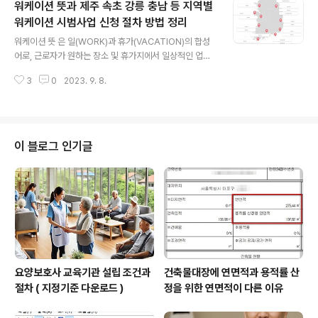
워케이션 뜻과 제주 속초 강릉 충남 등 지역별
을 위해 특별한 지원을 제공합니다. 6개월 동안 월 50만원
의 지원을 받을 수 있어요. 수당 금액: 월 50만원씩 최대 6
워케이션 시범사업 신청 절차 방법 정리
글 내용
개월까지 수당 지급 대상: 가구단위의 월평균 총소득이 기
워케이션 뜻 은 일(WORK)과 휴가(VACATION)의 합성
준중위소득의 100% 이하인 사람 장애인, 소년소녀가장,
어로, 근로자가 원하는 장소 및 휴가지에서 일상적인 업무
보호종료아동 등 취업취약계층 수당 지급 조건: 구직활동
를 수행하면서 관광과 휴양을 동시에 실시하는 것을 말합
계획 수립에 참여하거나 취업지원·구직활동지원 프로그램
3
0
2023. 9. 8.
니다. 단순한 재택근무 및 원격근무와 달리 워케이션은 일
을 이행하는 사람 구직촉진수당 지급 ..
과 관광을 모두 병행할 수 있는 새로운 근무형태 이자 관광
트렌드입니다. 목차 Q. 문화체육관광부 ' 워케이션 ' 시범사
업 '휴가지 원격 근무(워케이션)'은 근로자의 업무능률 향
상 뿐만 아니라 워케이션의 장소로 선정된 지역의 관광 활
이 블로그 인기글
성화로 이어집니다. 이에 문화체육관광부는 2023년에 '워
케이션 시범사업'을 추진하고 있습니다. Q. '워케이션 시범
사업'에는 어떤 프로그램이 포함되나요? 이번 시범사업은
전국 16개 지역에서 20개의 프로그램을 제공합니다. 각
지역은 숙소와 사무실을 기본..
요양보호사 교육기관 설립 조건과
건축물대장에 연면적과 용적률 산
절차 ( 지정기준 다운로드 )
정을 위한 연면적이 다른 이유