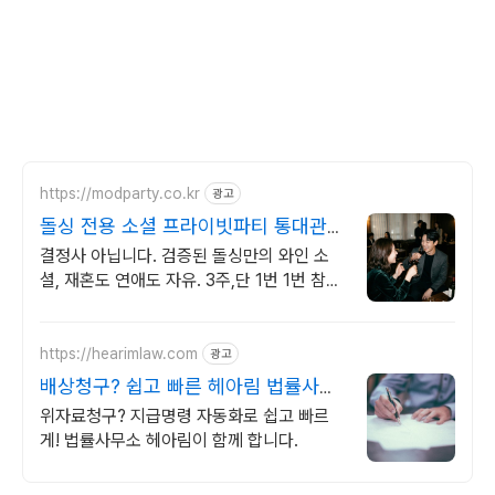
https://modparty.co.kr
광고
돌싱 전용 소셜 프라이빗파티 통대관으
로 프라이빗한 파티
결정사 아닙니다. 검증된 돌싱만의 와인 소
셜, 재혼도 연애도 자유. 3주,단 1번 1번 참여
로, 10명 이상의 검증된 이성을 만나보세요.
걱정NO 전원돌싱만 참여
https://hearimlaw.com
광고
배상청구? 쉽고 빠른 헤아림 법률사무
소 헤아림
위자료청구? 지급명령 자동화로 쉽고 빠르
게! 법률사무소 헤아림이 함께 합니다.