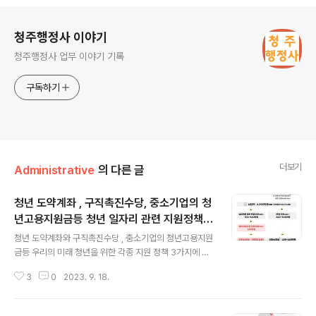
로그 정보
청주행정사 이야기
청주행정사 업무 이야기 기록
구독하기
더보기
Administrative
의 다른 글
청년 도약계좌 , 구직촉진수당, 중소기업의 청
년고용지원금등 청년 일자리 관련 지원정책을
글 내용
정리 합니다.
청년 도약계좌와 구직촉진수당 , 충소기업의 청년고용지원
금등 우리의 미래 청년을 위한 각종 지원 정책 3가지에 대
한 정보를 쉽게 이해할 수 있도록 각각의 내용과 신청방법,
3
0
2023. 9. 18.
유의사항 등에 관하여 정리해 보겠습니다. 목차 1. 구직촉
진수당 신청 정부는 구직자 취업촉진 및 생활안정지원에
관한 법률 제18조에 따라, 저소득 구직자와 취업취약계층