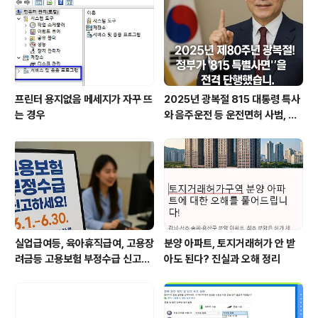
프린터 용지없음 메세지가 자꾸 뜨
2025년 광복절 815 대통령 특사
는 경우
와 음주운전 등 운전면허 사범, 생
계형 사범 특별 사면 발표
실업급여등, 육아휴직급여, 고용장
분양 아파트, 토지거래허가 안 받
려금등 고용보험 부정수급 신고하
아도 된다? 진실과 오해 정리
면 포상금까지 지급 - 집중신고기
간 안내