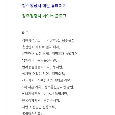
청주행정사 메인 홈페이지
청주행정사 네이버 블로그
태그
착한가격업소
국가장학금
음주운전
운전면허 재취득 결격 해제
운전면허 벌점 삭제
행정제재 특별감면
딥페이크
음주운전사면
반려동물행동지도사
농지법
생계형 어업인 감면
행정소송
전세사기
식품접객업 과태료 감면
1차 지급 계획
정보통신공사업 감면
에너지바우처
2025년 특별사면
한국장학재단
불법주정차
서민 소상공인 신용회복
동물병원진료비