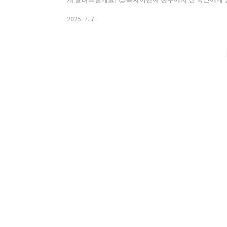
들려서 얼마나 반가웠는지 몰라요! 마치 가뭄에 단비 같
2025. 7. 7.
수 있는 거 맞아?","언제 신청하는 거야?" 하고 궁금
알아본 민생회복 소비쿠폰 1차 지급 계획의 모든 것을 
요~ 누가 얼마나 받을 수 있을까? 지원 대상 및 금액 정리 
받을 수 있는지겠죠?..